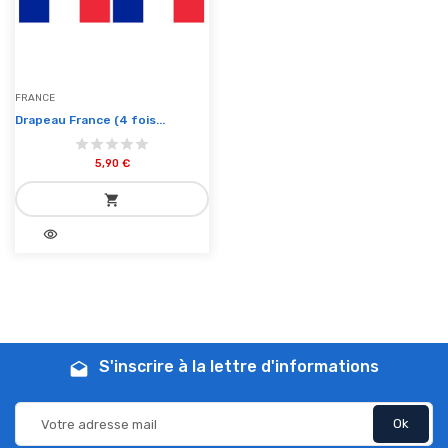
FRANCE
Drapeau France (4 fois...
5,90 €
shopping_cart
visibility
add_shopping_cart
Ajouter au panier
S'inscrire à la lettre d'informations
drafts