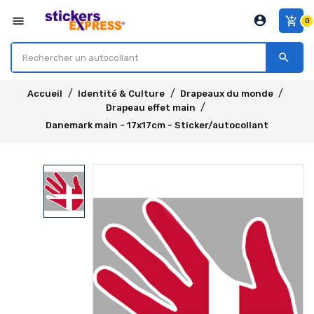
account_circle
menu
add_shopping_cart
0
search
Accueil
Identité & Culture
Drapeaux du monde
Drapeau effet main
Danemark main - 17x17cm - Sticker/autocollant