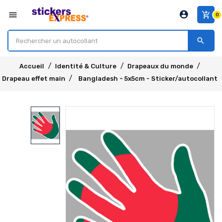
account_circle
menu
add_shopping_cart
0
search
Accueil
Identité & Culture
Drapeaux du monde
Drapeau effet main
Bangladesh - 5x5cm - Sticker/autocollant