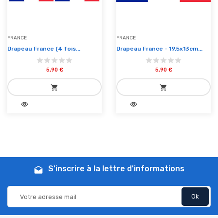
FRANCE
FRANCE
Drapeau France (4 fois...
Drapeau France - 19.5x13cm...
5,90 €
5,90 €
shopping_cart
shopping_cart
visibility
visibility
add_shopping_cart
add_shopping_cart
Ajouter au panier
Ajouter au panier
S'inscrire à la lettre d'informations
drafts