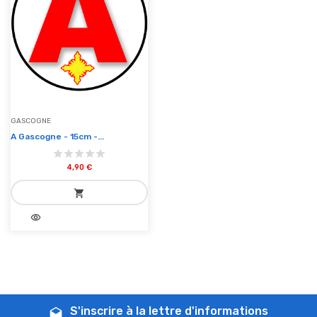
GASCOGNE
A Gascogne - 15cm -...
4,90 €
shopping_cart
visibility
add_shopping_cart
Ajouter au panier
S'inscrire à la lettre d'informations
drafts