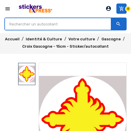
account_circle
menu
add_shopping_cart
0
search
Accueil
Identité & Culture
Votre culture
Gascogne
Croix Gascogne - 15cm - Sticker/autocollant