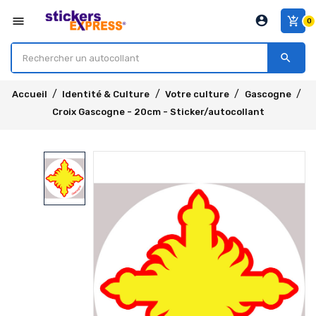
account_circle
menu
add_shopping_cart
0
search
Accueil
Identité & Culture
Votre culture
Gascogne
Croix Gascogne - 20cm - Sticker/autocollant