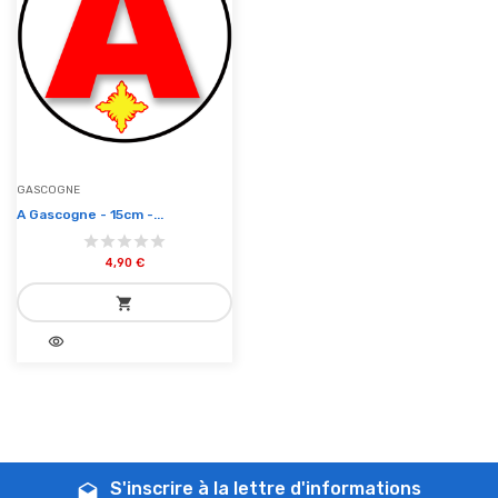
GASCOGNE
A Gascogne - 15cm -...
4,90 €
shopping_cart
visibility
add_shopping_cart
Ajouter au panier
S'inscrire à la lettre d'informations
drafts