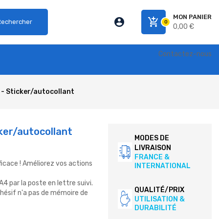
MON PANIER
account_circle
add_shopping_cart
Rechercher
0
0,00 €
Contactez-nous
 Sticker/autocollant
er/autocollant
MODES DE
LIVRAISON
FRANCE &
ficace ! Améliorez vos actions
INTERNATIONAL
 par la poste en lettre suivi.
QUALITÉ/PRIX
adhésif n'a pas de mémoire de
UTILISATION &
DURABILITÉ