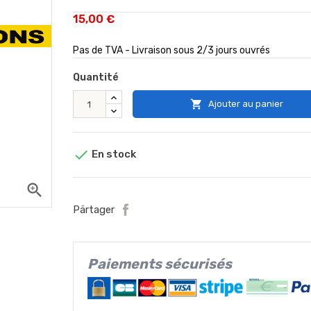
15,00 €
Pas de TVA - Livraison sous 2/3 jours ouvrés
Quantité

Ajouter au panier

En stock
zoom_in
Pärtager
Paiements sécurisés