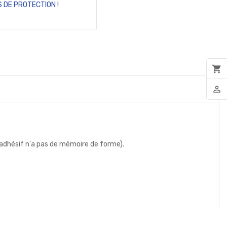
 DE PROTECTION !
shopping_cart
person_outline
 l'adhésif n'a pas de mémoire de forme).