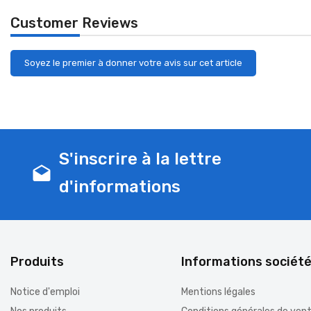
Customer Reviews
Soyez le premier à donner votre avis sur cet article
S'inscrire à la lettre
drafts
d'informations
Produits
Informations sociét
Notice d'emploi
Mentions légales