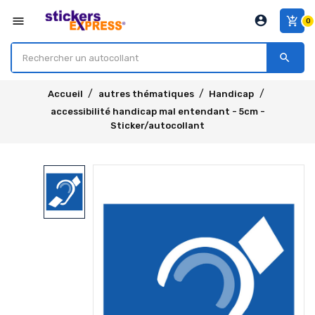
account_circle
menu
add_shopping_cart
0
search
Accueil
autres thématiques
Handicap
accessibilité handicap mal entendant - 5cm -
Sticker/autocollant