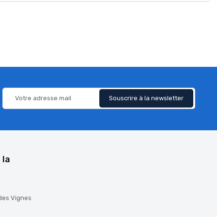
 la
 des Vignes