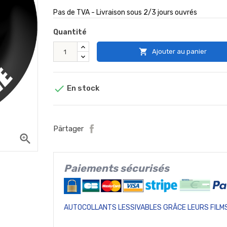
Pas de TVA - Livraison sous 2/3 jours ouvrés
Quantité

Ajouter au panier

En stock
Pärtager
zoom_in
Paiements sécurisés
AUTOCOLLANTS LESSIVABLES GRÂCE LEURS FILMS