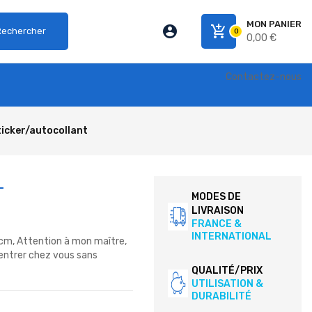
MON PANIER
account_circle
add_shopping_cart
Rechercher
0
0,00 €
Contactez-nous
icker/autocollant
-
MODES DE
LIVRAISON
FRANCE &
INTERNATIONAL
5cm,
Attention à mon maître,
rentrer chez vous sans
QUALITÉ/PRIX
UTILISATION &
DURABILITÉ