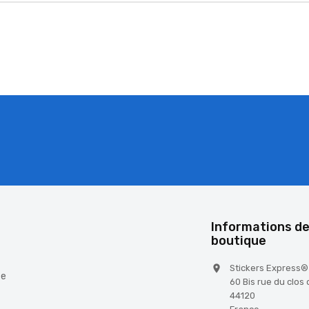
é
Informations de
boutique
Stickers Express®

te
60 Bis rue du clos
44120