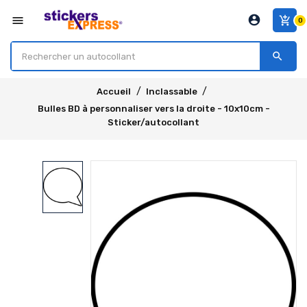
account_circle
menu
add_shopping_cart
0
search
Accueil
Inclassable
Bulles BD à personnaliser vers la droite - 10x10cm -
Sticker/autocollant