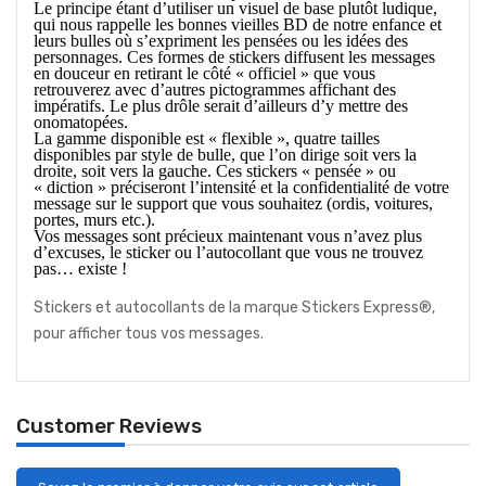
Le principe étant d’utiliser un visuel de base plutôt ludique,
qui nous rappel
le
les bonnes vieilles BD de notre enfance et
leurs bulles o
ù
s’expriment les pensées ou les idées des
personnages. Ces formes de stickers
diffusent
le
s
message
s
en douceur en retirant le c
ô
té « officiel » que vous
retrouverez avec d’autres pictogrammes affichant des
impératifs. Le plus drôle serait
d’ailleurs
d’y mettre des
onomatopées.
L
a gamme disponible est « flexible », quatre tailles
disponibles par style de bulle, que l’on dirige soit vers la
droite, soit vers la gauche. Ces stickers « pensée » ou
« diction » préciseront l’intensité et la confidentialité de votre
message sur le support que vous souhaitez (ordis, voitures,
portes, murs etc.).
Vos messages sont précieux m
aintenant vous n’avez plus
d’excuses,
l
e sticker ou l’autocollant que vous ne trouvez
pas…
existe !
Stickers et autocollants de la marque Stickers Express®,
pour afficher tous vos messages.
Customer Reviews