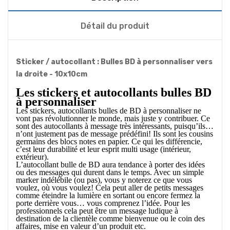
Détail du produit
Sticker / autocollant : Bulles BD à personnaliser vers
la droite - 10x10cm
Les stickers et autocollants bulles BD
à personnaliser
Les stickers, autocollants bulles de BD
à personnaliser
ne
vont pas révolutionner le monde, mais juste y contribuer. Ce
sont des autocollants à message très intéressants, puisqu’ils…
n’ont justement pas de message
prédéfini
!
Ils
sont les cousins
germains des blocs notes
en papier. Ce qui les différencie,
c’est leur durabilité et leur esprit multi usage (intérieur,
extérieur).
L’autocollant bulle de BD
aura tendance à porter des idées
ou des messages
qui dure
nt
dans le temps
.
Avec un simple
marker indélébile (ou pas), vous y noterez ce que vous
voulez, o
ù
vous voulez! Cela peut alle
r
de petits messages
comme éteindre la lumière en sortant ou encore fermez la
porte derrière vous… vous comprenez l’idée. Pour les
professionnel
s
cela peut être un message ludique à
destination de la clientèle
comme bienvenue ou le coin des
affaires,
mise en valeur
d’un produit etc.