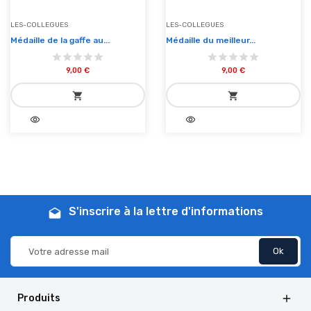
LES-COLLEGUES
LES-COLLEGUES
Médaille de la gaffe au...
Médaille du meilleur...
9,00 €
9,00 €
shopping_cart
shopping_cart
visibility
visibility
add_shopping_cart
add_shopping_cart
Ajouter au panier
Ajouter au panier
S'inscrire à la lettre d'informations
drafts
Produits
