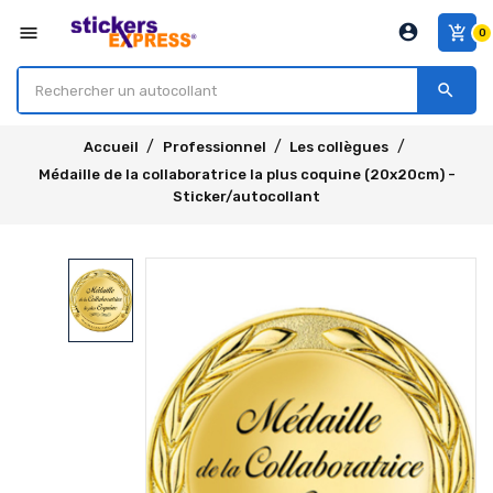
account_circle
menu
add_shopping_cart
0
search
Accueil
Professionnel
Les collègues
Médaille de la collaboratrice la plus coquine (20x20cm) -
Sticker/autocollant