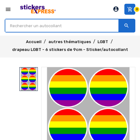
account_circle
menu
add_shopping_cart
0
search
Accueil
autres thématiques
LGBT
drapeau LGBT - 6 stickers de 9cm - Sticker/autocollant