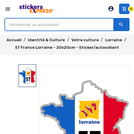
account_circle
menu
add_shopping_cart
0
search
Accueil
Identité & Culture
Votre culture
Lorraine
57 France Lorraine - 20x20cm - Sticker/autocollant