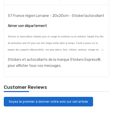
57 France région Lorraine - 20x20cm - Sticker/autocollant
Aimer son département
Stickers et autocollants réalisés pour un usage en extérieur ou en intérieur, équipé d’un film
de lamination anti-UV pour une très longue durée dans le temps. Facile à poser sur la
plupart des supports dépoussiérés, non gras (placo, bois, métaux, peinture, vitrage etc ...).
Stickers et autocollants de la marque Stickers Express®,
pour afficher tous vos messages.
Customer Reviews
Soyez le premier à donner votre avis sur cet article