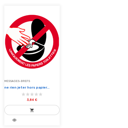
MESSAGES-BREFS
ne rien jeter hors papier...
3,84 €
shopping_cart
visibility
add_shopping_cart