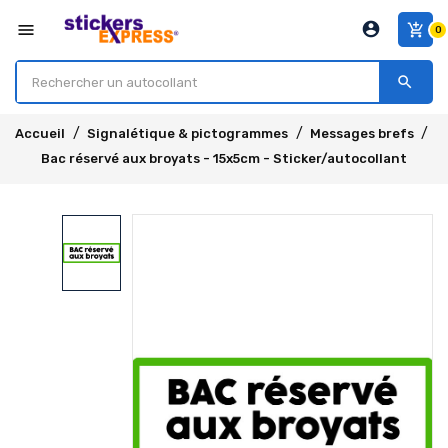
account_circle
menu
add_shopping_cart
0
search
Accueil
Signalétique & pictogrammes
Messages brefs
Bac réservé aux broyats - 15x5cm - Sticker/autocollant