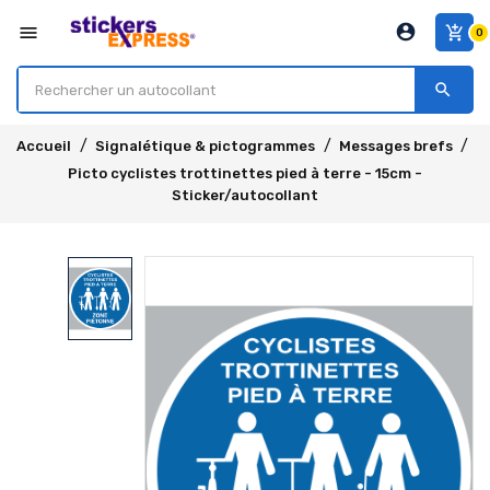
account_circle
menu
add_shopping_cart
0
search
Accueil
Signalétique & pictogrammes
Messages brefs
Picto cyclistes trottinettes pied à terre - 15cm -
Sticker/autocollant