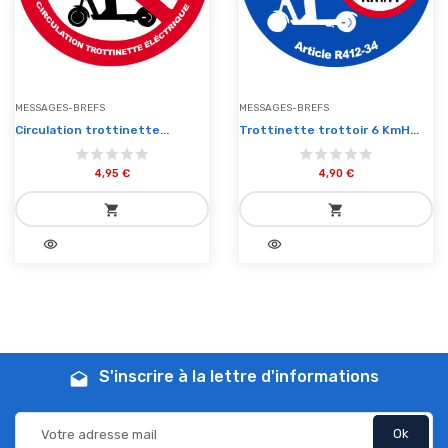
MESSAGES-BREFS
MESSAGES-BREFS
Circulation trottinette...
Trottinette trottoir 6 KmH...
4,95 €
4,90 €
shopping_cart
shopping_cart
visibility
visibility
add_shopping_cart
add_shopping_cart
Ajouter au panier
Ajouter au panier
S'inscrire à la lettre d'informations
drafts