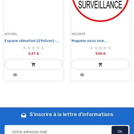
ACCUEIL
SECURITE
Espace climatisé (29x5cm) -...
Magasin sous une...
5,97 €
9,00 €
shopping_cart
shopping_cart
visibility
visibility
add_shopping_cart
add_shopping_cart
Ajouter au panier
Ajouter au panier
S'inscrire à la lettre d'informations
drafts