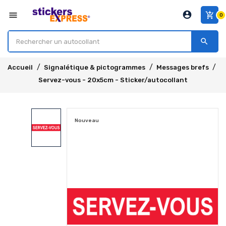
account_circle
menu
add_shopping_cart
0
search
Accueil
Signalétique & pictogrammes
Messages brefs
Servez-vous - 20x5cm - Sticker/autocollant
Nouveau