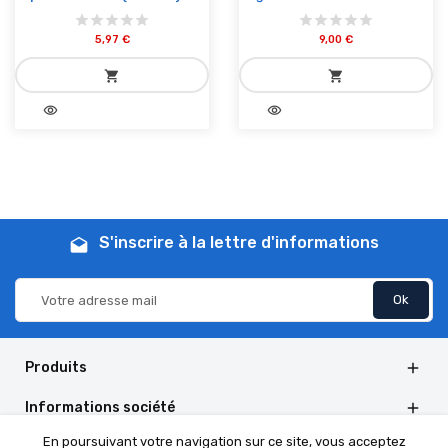
5,97 €
9,00 €
shopping_cart
shopping_cart
visibility
visibility
add_shopping_cart
add_shopping_cart
Ajouter au panier
Ajouter au panier
S'inscrire à la lettre d'informations
drafts
Produits

Informations société

En poursuivant votre navigation sur ce site, vous acceptez
Informations de la boutique