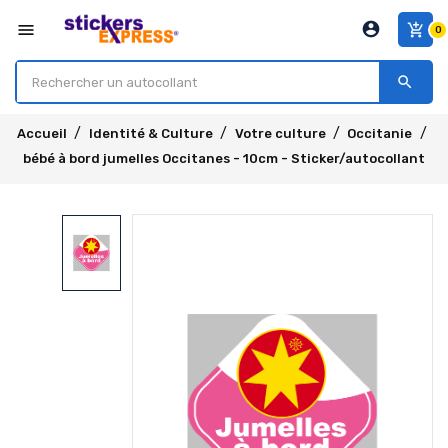
account_circle
menu
add_shopping_cart
0
search
Accueil
Identité & Culture
Votre culture
Occitanie
bébé à bord jumelles Occitanes - 10cm - Sticker/autocollant