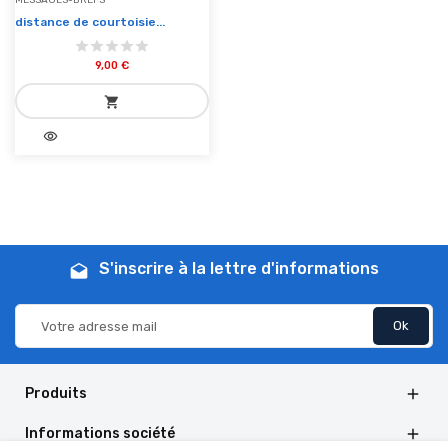
MESSAGES-BREFS
distance de courtoisie...
9,00 €
shopping_cart
visibility
add_shopping_cart
Ajouter au panier
S'inscrire à la lettre d'informations
drafts
Produits

Informations société
