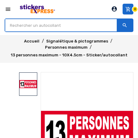
account_circle
menu
add_shopping_cart
0
search
Accueil
Signalétique & pictogrammes
Personnes maximum
13 personnes maximum - 10X4.5cm - Sticker/autocollant