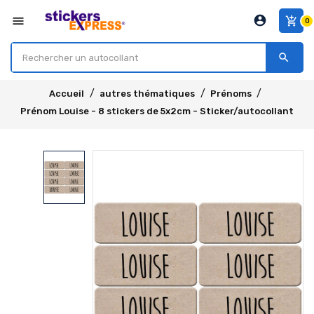
account_circle
menu
add_shopping_cart
0
search
Accueil
autres thématiques
Prénoms
Prénom Louise - 8 stickers de 5x2cm - Sticker/autocollant