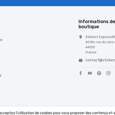
é
Informations de
boutique
Stickers Express®

te
60 Bis rue du clos
44120
France
contact@stickers

®
 acceptez l'utilisation de cookies pour vous proposer des contenus et