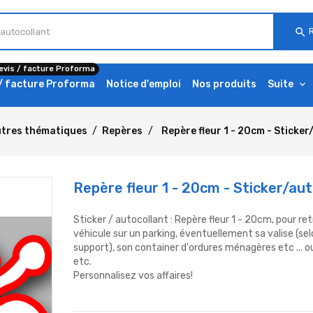
search
evis / facture Proforma
 / facture Proforma
Notice d'emploi
Nos produits
Suite
tres thématiques
Repères
Repère fleur 1 - 20cm - Sticke
Repère fleur 1 - 20cm - Sticker/aut
Sticker / autocollant : Repère fleur 1 - 20cm, pour r
véhicule sur un parking, éventuellement sa valise (se
support), son container d'ordures ménagères etc ... ou
etc.
Personnalisez vos affaires!