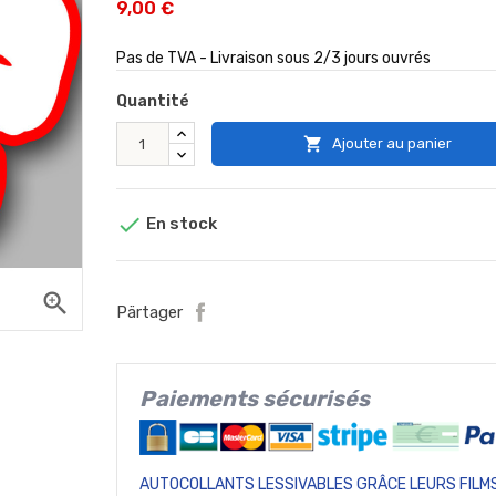
9,00 €
Pas de TVA - Livraison sous 2/3 jours ouvrés
Quantité

Ajouter au panier

En stock
zoom_in
Pärtager
Paiements sécurisés
AUTOCOLLANTS LESSIVABLES GRÂCE LEURS FILMS