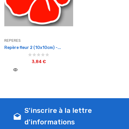
REPERES
Repère fleur 2 (10x10cm) -...
3,84 €
visibility
S'inscrire à la lettre
drafts
d'informations