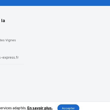
 la
 des Vignes
-express.fr
 services adaptés.
En savoir plus.
Accepter