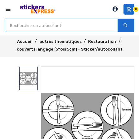
account_circle
menu
add_shopping_cart
0
search
Accueil
autres thématiques
Restauration
couverts langage (5fois 5cm) - Sticker/autocollant