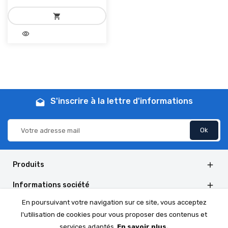
shopping_cart
visibility
add_shopping_cart
Ajouter au panier
S'inscrire à la lettre d'informations
drafts
Produits

Informations société

En poursuivant votre navigation sur ce site, vous acceptez
Informations de la boutique

l'utilisation de cookies pour vous proposer des contenus et
Social Follow

services adaptés.
En savoir plus.