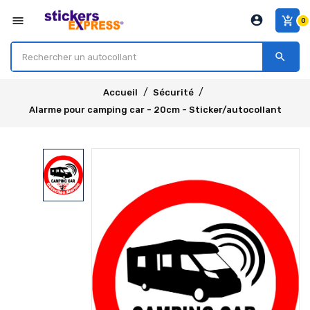
account_circle
menu
add_shopping_cart
0
search
Accueil
Sécurité
Alarme pour camping car - 20cm - Sticker/autocollant