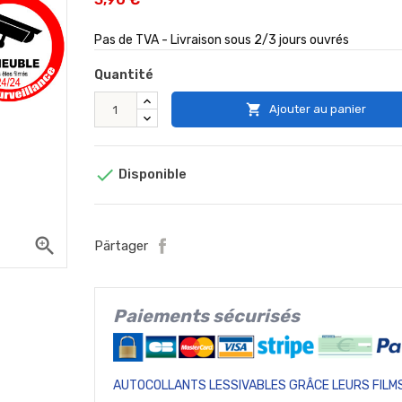
Pas de TVA - Livraison sous 2/3 jours ouvrés
Quantité

Ajouter au panier

Disponible
zoom_in
Pärtager
Paiements sécurisés
AUTOCOLLANTS LESSIVABLES GRÂCE LEURS FILMS