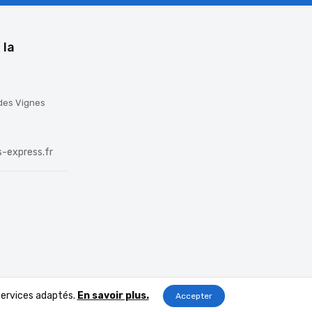
 la
 des Vignes
-express.fr
 services adaptés.
En savoir plus.
Accepter