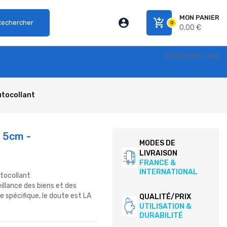
MON PANIER
account_circle
add_shopping_cart
Rechercher
0
0,00 €
Contactez-nous
utocollant
s 5cm -
MODES DE
LIVRAISON
FRANCE &
INTERNATIONAL
utocollant
eillance des biens et des
 spécifique, le doute est LA
QUALITÉ/PRIX
UTILISATION &
DURABILITÉ