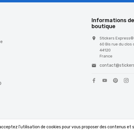
é
Informations de
boutique
Stickers Express®

te
60 Bis rue du clos
44120
France
contact@stickers

®
 acceptez l'utilisation de cookies pour vous proposer des contenus et