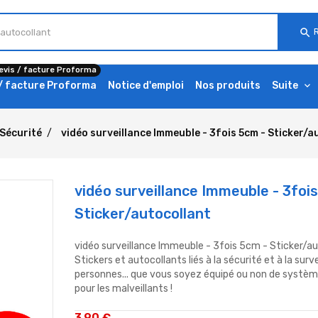
search
evis / facture Proforma
 / facture Proforma
Notice d'emploi
Nos produits
Suite
Sécurité
vidéo surveillance Immeuble - 3fois 5cm - Sticker/a
vidéo surveillance Immeuble - 3foi
Sticker/autocollant
vidéo surveillance Immeuble - 3fois 5cm - Sticker/a
Stickers et autocollants liés à la sécurité et à la surv
personnes... que vous soyez équipé ou non de système
pour les malveillants !
3,90 €