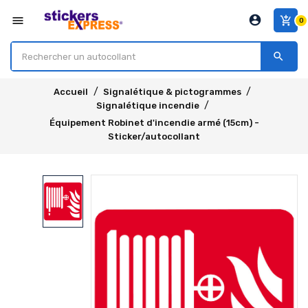
account_circle
menu
add_shopping_cart
0
search
Accueil
Signalétique & pictogrammes
Signalétique incendie
Équipement Robinet d'incendie armé (15cm) -
Sticker/autocollant