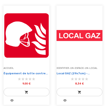
ACCUEIL
IDENTIFIER-UN-ESPACE-UN-LOCAL
Équipement de lutte contre...
Local GAZ (29x7cm) -...
9,00 €
8,34 €
shopping_cart
shopping_cart
visibility
visibility
add_shopping_cart
add_shopping_cart