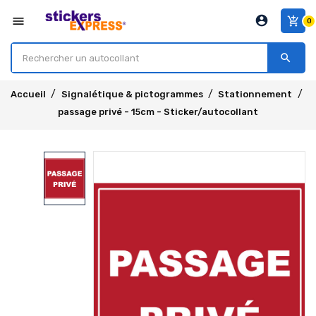
account_circle
menu
add_shopping_cart
0
search
Accueil
Signalétique & pictogrammes
Stationnement
passage privé - 15cm - Sticker/autocollant