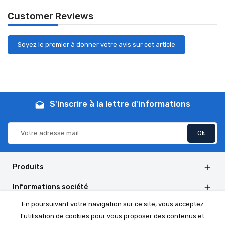
Customer Reviews
Soyez le premier à donner votre avis sur cet article
S'inscrire à la lettre d'informations
drafts
Produits

Informations société

En poursuivant votre navigation sur ce site, vous acceptez
Informations de la boutique

l'utilisation de cookies pour vous proposer des contenus et