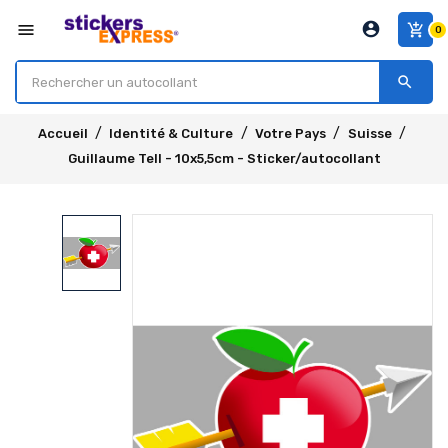
account_circle
menu
add_shopping_cart
0
search
Accueil
Identité & Culture
Votre Pays
Suisse
Guillaume Tell - 10x5,5cm - Sticker/autocollant