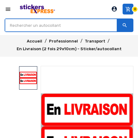
account_circle
menu
add_shopping_cart
0
search
Accueil
Professionnel
Transport
En Livraison (2 fois 29x10cm) - Sticker/autocollant